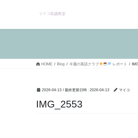
コ
ナ
ン
ビ
テ
ゲ
ン
ー
ツ
シ
へ
ョ
ス
ン
キ
に
ッ
移
HOME
Blog
今週の英語クラブ
レポート
IM
プ
動
2026-04-13
/ 最終更新日時 :
2026-04-13
マイコ
IMG_2553