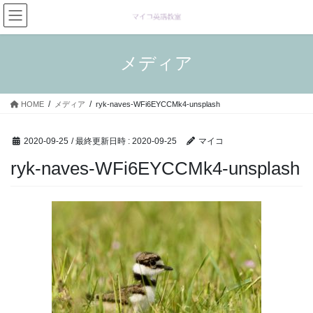
コ
ナ
ン
ビ
テ
ゲ
ン
ー
メディア
ツ
シ
へ
ョ
ス
ン
HOME
メディア
ryk-naves-WFi6EYCCMk4-unsplash
キ
に
ッ
移
プ
動
2020-09-25
/ 最終更新日時 :
2020-09-25
マイコ
ryk-naves-WFi6EYCCMk4-unsplash