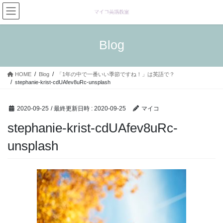
コ
ナ
ン
ビ
テ
ゲ
ン
ー
Blog
ツ
シ
へ
ョ
ス
ン
HOME
Blog
「1年の中で一番いい季節ですね！」は英語で？
キ
に
stephanie-krist-cdUAfev8uRc-unsplash
ッ
移
プ
動
2020-09-25
/ 最終更新日時 :
2020-09-25
マイコ
stephanie-krist-cdUAfev8uRc-
unsplash