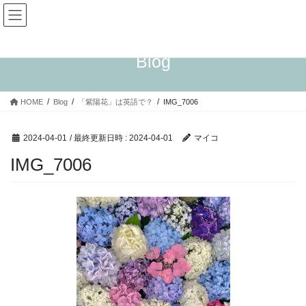
コ
ナ
ン
ビ
テ
ゲ
ン
ー
Blog
ツ
シ
へ
ョ
ス
ン
HOME
Blog
「紫陽花」は英語で？
IMG_7006
キ
に
ッ
移
プ
動
2024-04-01
/ 最終更新日時 :
2024-04-01
マイコ
IMG_7006