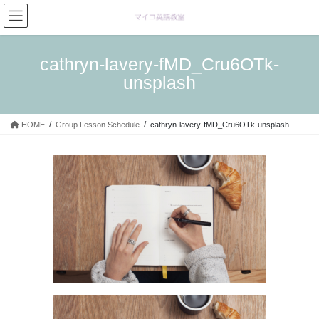
コ
ナ
ン
ビ
テ
ゲ
ン
ー
cathryn-lavery-fMD_Cru6OTk-
ツ
シ
unsplash
へ
ョ
ス
ン
キ
に
HOME
Group Lesson Schedule
cathryn-lavery-fMD_Cru6OTk-unsplash
ッ
移
プ
動