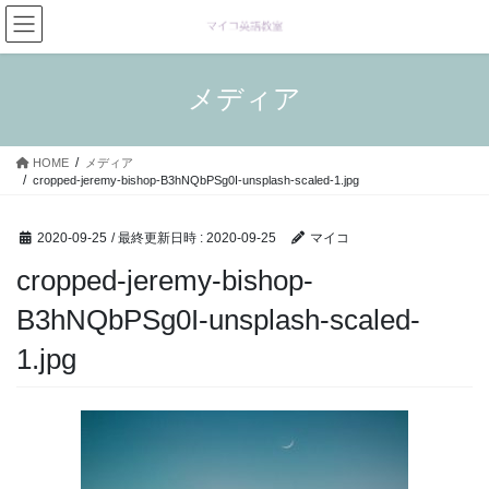
コ
ナ
ン
ビ
テ
ゲ
ン
ー
メディア
ツ
シ
へ
ョ
ス
ン
HOME
メディア
キ
に
cropped-jeremy-bishop-B3hNQbPSg0I-unsplash-scaled-1.jpg
ッ
移
プ
動
2020-09-25
/ 最終更新日時 :
2020-09-25
マイコ
cropped-jeremy-bishop-
B3hNQbPSg0I-unsplash-scaled-
1.jpg