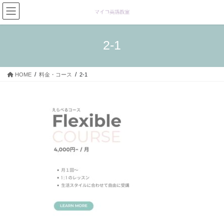
コ
ナ
ン
ビ
テ
ゲ
ン
ー
2-1
ツ
シ
へ
ョ
ス
ン
HOME
料金・コース
2-1
キ
に
ッ
移
プ
動