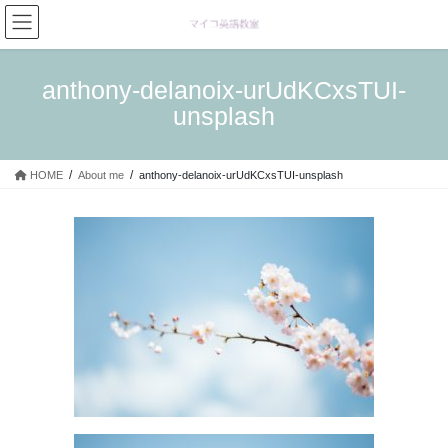
コ
ナ
ン
ビ
テ
ゲ
ン
ー
anthony-delanoix-urUdKCxsTUI-
ツ
シ
unsplash
へ
ョ
ス
ン
キ
に
HOME
About me
anthony-delanoix-urUdKCxsTUI-unsplash
ッ
移
プ
動