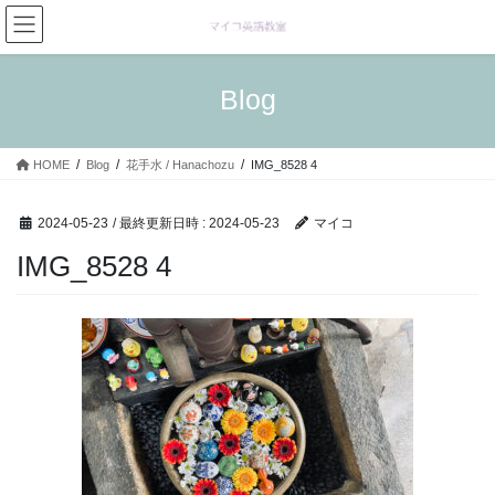
コ
ナ
ン
ビ
テ
ゲ
ン
ー
Blog
ツ
シ
へ
ョ
ス
ン
HOME
Blog
花手水 / Hanachozu
IMG_8528 4
キ
に
ッ
移
プ
動
2024-05-23
/ 最終更新日時 :
2024-05-23
マイコ
IMG_8528 4